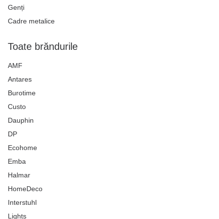
Genți
Cadre metalice
Toate brăndurile
AMF
Antares
Burotime
Custo
Dauphin
DP
Ecohome
Emba
Halmar
HomeDeco
Interstuhl
Lights