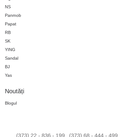
NS
Panmob
Papat
RB
SK
YING
Sandal
BJ
Yas
Noutăți
Blogul
(373) 22 - 836 - 199
(373) 68 - 444 - 499