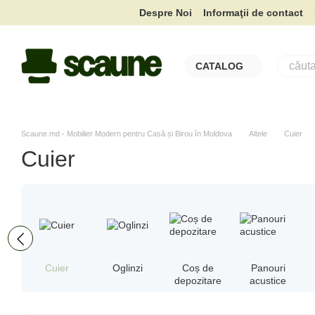
Mergi la conținutul principal
Despre Noi
Informaţii de contact
CATALOG
Scaune.md - Mobilier Modern pentru Casă și Birou în Moldova
Altele
Cuier
Cuier
Cuier
Oglinzi
Coș de
Panouri
depozitare
acustice