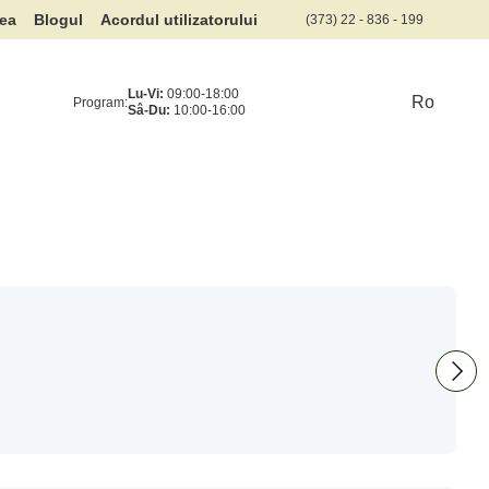
rea
Blogul
Acordul utilizatorului
(373) 22 - 836 - 199
Lu-Vi:
09:00-18:00
Ro
Program:
Sâ-Du:
10:00-16:00