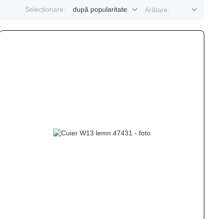
Selecționare:
după popularitate
Arătare: