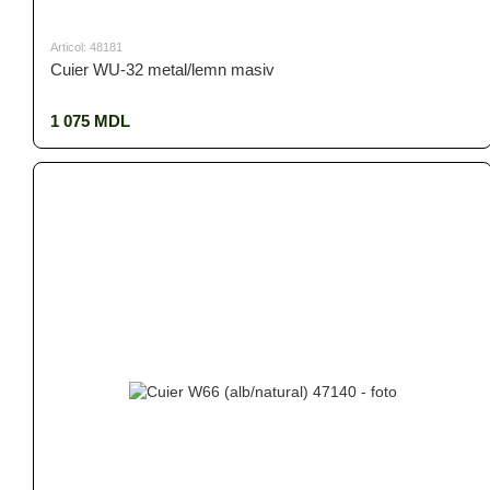
Articol: 48181
Cuier WU-32 metal/lemn masiv
1 075 MDL