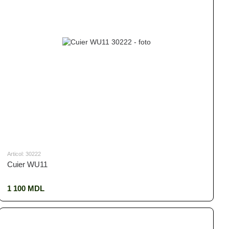
Articol: 30222
Cuier WU11
1 100 MDL