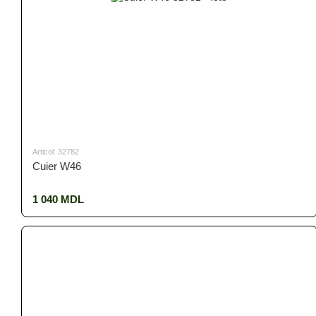
Articol: 32782
Cuier W46
1 040 MDL