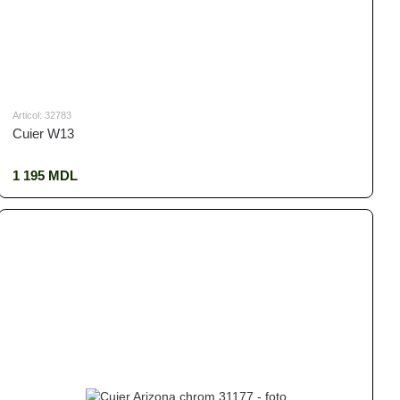
Articol: 32783
Cuier W13
1 195 MDL