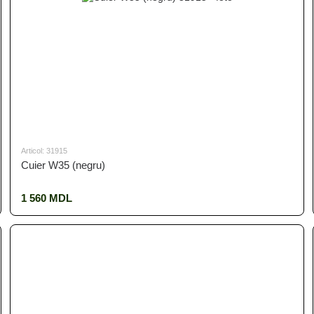
Articol: 31915
Cuier W35 (negru)
1 560 MDL