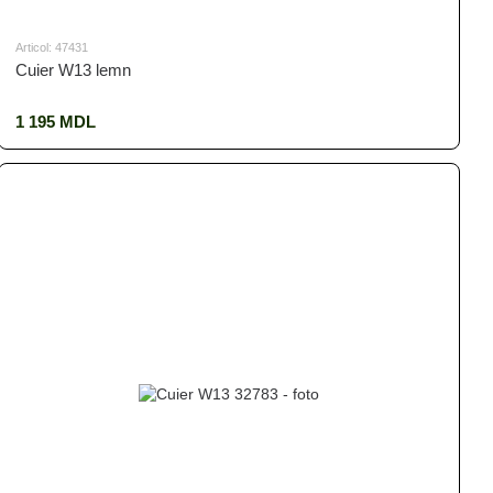
Articol: 47431
Cuier W13 lemn
1 195 MDL