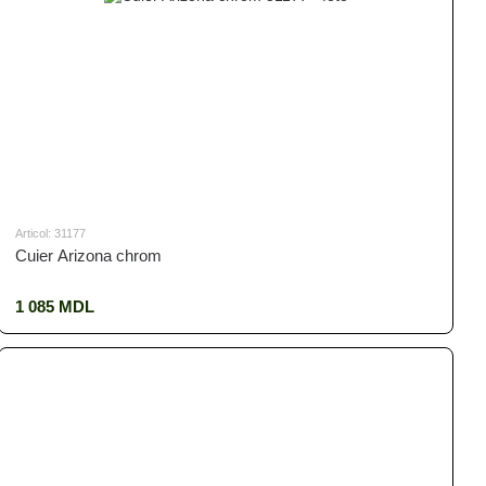
Articol: 31177
Cuier Arizona chrom
1 085 MDL