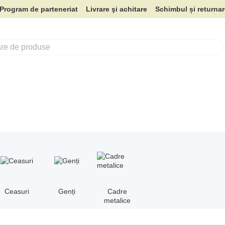
Program de parteneriat
Livrare şi achitare
Schimbul și returna
Ceasuri
Genți
Cadre
metalice