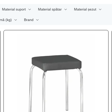
Material suport
Material spătar
Material șezut
mă (kg)
Brand