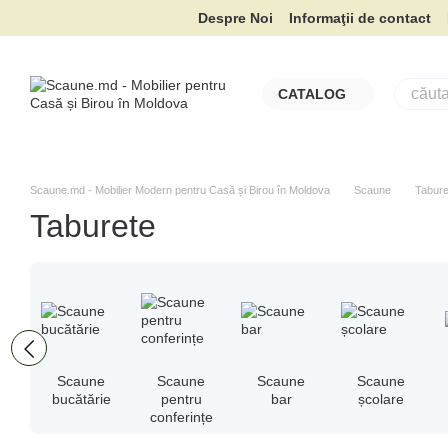
Mergi la conținutul principal
Despre Noi
Informaţii de contact
CATALOG
Scaune.md - Mobilier Modern pentru Casă și Birou în Moldova
Scaune
Tabure
Taburete
Scaune
Scaune
Scaune
Scaune
bucătărie
pentru
bar
școlare
conferințe