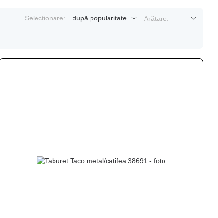
Selecționare:
după popularitate
Arătare: