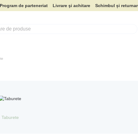
Program de parteneriat
Livrare şi achitare
Schimbul și returna
te
Taburete