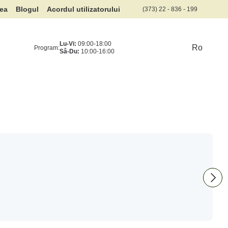
rea
Blogul
Acordul utilizatorului
(373) 22 - 836 - 199
Lu-Vi:
09:00-18:00
Ro
Program:
Sâ-Du:
10:00-16:00