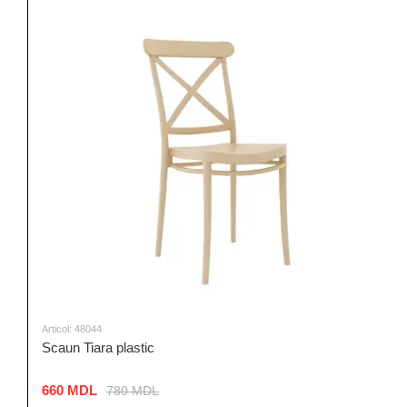
Articol: 48044
Scaun Tiara plastic
660 MDL
780 MDL