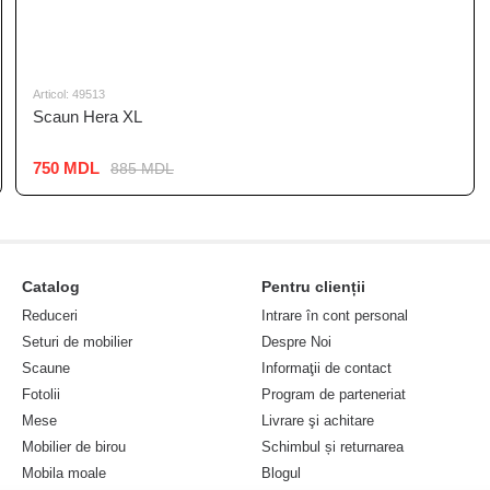
Articol: 49513
Scaun Hera XL
750 MDL
885 MDL
Catalog
Pentru clienții
Reduceri
Intrare în cont personal
Seturi de mobilier
Despre Noi
Scaune
Informaţii de contact
Fotolii
Program de parteneriat
Mese
Livrare şi achitare
Mobilier de birou
Schimbul și returnarea
Mobila moale
Blogul