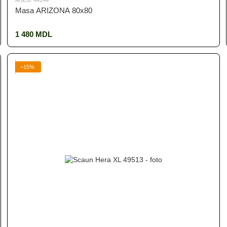
Articol: 44144
Masa ARIZONA 80x80
1 480 MDL
−15%