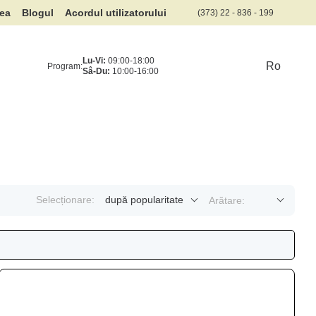
rea
Blogul
Acordul utilizatorului
(373) 22 - 836 - 199
Lu-Vi:
09:00-18:00
Ro
Program:
Sâ-Du:
10:00-16:00
Selecționare:
după popularitate
Arătare: