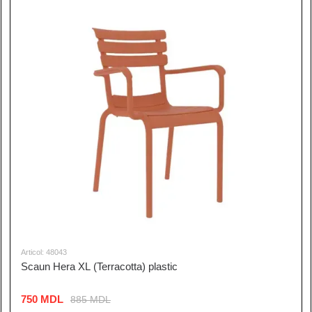
Articol: 48043
Scaun Hera XL (Terracotta) plastic
750 MDL
885 MDL