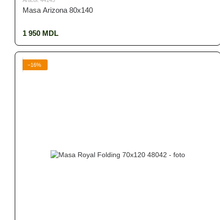
Articol: 44145
Masa Arizona 80x140
1 950 MDL
−16%