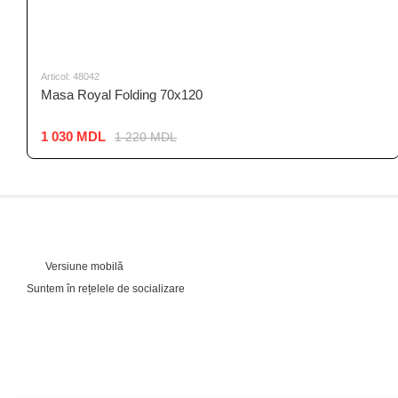
Articol: 48042
Masa Royal Folding 70x120
1 030 MDL
1 220 MDL
Versiune mobilă
Suntem în rețelele de socializare