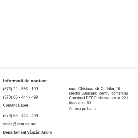
Informații de contact
(373) 22 - 836 - 199
mun. Chișinău, str. Codrilor, 16
(sector Buiucani), centrul comercial
(373) 68 - 444 - 499
Construct DEPO, showroom nr. 22 /
depozit nr. 93
Comandă apel
Adresa pe harta
(373) 68 - 444 - 499
sales@scaune.md
Departament Vânzări Angro