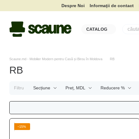
Mergi la conținutul principal
Despre Noi
Informaţii de contact
CATALOG
Scaune.md - Mobilier Modern pentru Casă și Birou în Moldova
RB
RB
Filtru
Seсțiune
Preț, MDL
Reducere %
−15%