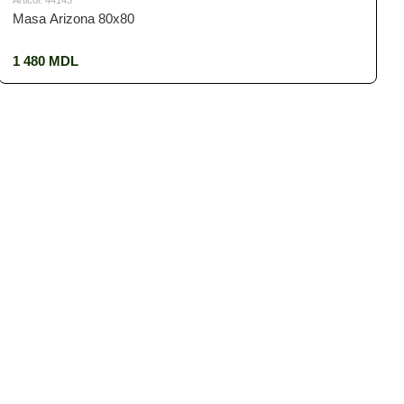
Articol: 44143
Masa Arizona 80x80
1 480 MDL