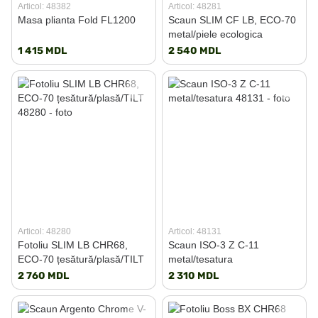
Articol: 48382
Articol: 48281
Masa plianta Fold FL1200
Scaun SLIM CF LB, ECO-70
metal/piele ecologica
1 415 MDL
2 540 MDL
Articol: 48280
Articol: 48131
Fotoliu SLIM LB CHR68,
Scaun ISO-3 Z C-11
ECO-70 țesătură/plasă/TILT
metal/tesatura
2 760 MDL
2 310 MDL