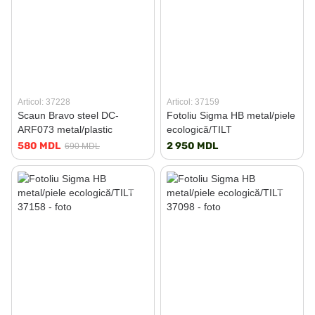
Articol: 37228
Articol: 37159
Scaun Bravo steel DC-
Fotoliu Sigma HB metal/piele
ARF073 metal/plastic
ecologică/TILT
580 MDL
2 950 MDL
690 MDL