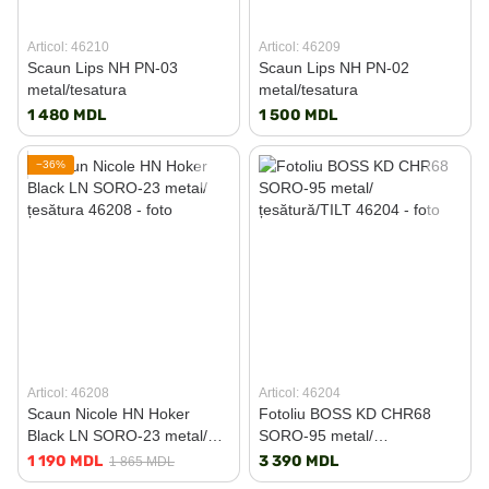
Articol: 46210
Articol: 46209
Scaun Lips NH PN-03
Scaun Lips NH PN-02
metal/tesatura
metal/tesatura
1 480 MDL
1 500 MDL
−36%
Articol: 46208
Articol: 46204
Scaun Nicole HN Hoker
Fotoliu BOSS KD CHR68
Black LN SORO-23 metal/
SORO-95 metal/
țesătura
țesătură/TILT
1 190 MDL
3 390 MDL
1 865 MDL