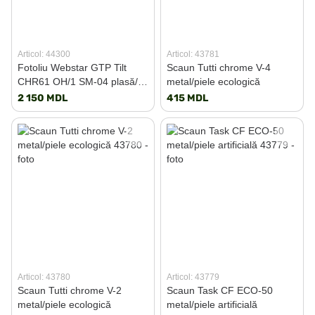
Articol: 44300
Articol: 43781
Fotoliu Webstar GTP Tilt
Scaun Tutti chrome V-4
CHR61 OH/1 SM-04 plasă/
metal/piele ecologică
țesătură
2 150 MDL
415 MDL
Articol: 43780
Articol: 43779
Scaun Tutti chrome V-2
Scaun Task CF ECO-50
metal/piele ecologică
metal/piele artificială