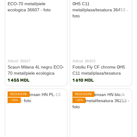
Articol: 36607
Articol: 36453
Scaun Milana 4L negru ECO-
Fotoliu Fly CF chrome ОH5
70 metal/piele ecologica
C11 metal/plasa/tesatura
1 455 MDL
1 610 MDL
REDUCERE
REDUCERE
−35%
−35%