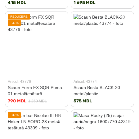
415 MDL
1 695 MDL
REDUCERE
−37%
Articol: 43776
Articol: 43774
Scaun Form FX SQR Puma-
Scaun Besta BLACK-20
01 metal/țesătură
metal/plastic
790 MDL
575 MDL
1 250 MDL
−37%