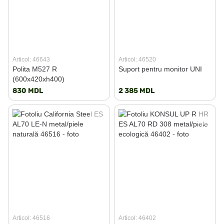
Articol: 46643
Articol: 46520
Polita M527 R
Suport pentru monitor UNI
(600x420xh400)
830 MDL
2 385 MDL
Articol: 46516
Articol: 46402