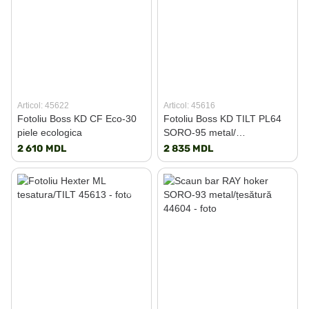
Articol: 45622
Articol: 45616
Fotoliu Boss KD CF Eco-30
Fotoliu Boss KD TILT PL64
piele ecologica
SORO-95 metal/
țesătură/TILT
2 610 MDL
2 835 MDL