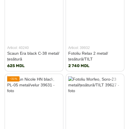
Articol: 40240
Articol: 39932
Scaun Era black C-38 metal/
Fotoliu Relax 2 metal/
țesătură
țesătură/TILT
625 MDL
2 740 MDL
−31%