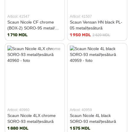
Articol: 41547
Articol: 41507
Scaun Nicole CF chrome
Scaun Vensan HN black PL-
(BOX-2) SORO-95 metal/
05 metal/țesătură
țesătură
1 710 MDL
1 950 MDL
2 620 MDL
Articol: 40960
Articol: 40959
Scaun Nicole 4LX chrome
Scaun Nicole 4L black
SORO-93 metal/țesătură
SORO-93 metal/țesătură
1 880 MDL
1 575 MDL