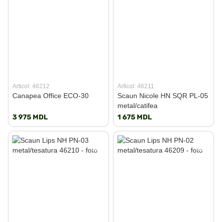
Articol: 46212
Articol: 46211
Canapea Office ECO-30
Scaun Nicole HN SQR PL-05
metal/catifea
3 975 MDL
1 675 MDL