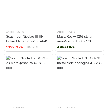
Articol: 43309
Articol: 42319
Scaun bar Nicolae III HN
Masa Rocky (25) stejar
Hoker LN SORO-23 metal/
auriu/negru 1600x770
țesătură
1 190 MDL
3 285 MDL
1 890 MDL