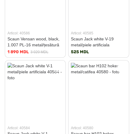
Articol: 40586
Articol: 40585
Scaun Vensan wood, black,
Scaun Jack white V-19
1.007 PL-16 metal/țesătură
metal/piele artificiala
1 890 MDL
525 MDL
3 020 MDL
Articol: 40584
Articol: 40580
Scaun Jack white V-1
Scaun bar H102 hoker