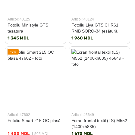
Articol: 48125
Articol: 48124
Fotoliu Ministyle GTS
Fotoliu Liya GTS CHR61
tesatura
RMB SORO-34 țesătură
1 345 MDL
1 960 MDL
−7%
Articol: 47602
Articol: 46649
Fotoliu Smart 215 OC plasă
Ecran frontal textil (LS) M552
(1400xh835)
1 400 MDL
1 670 MDL
1 505 MDL