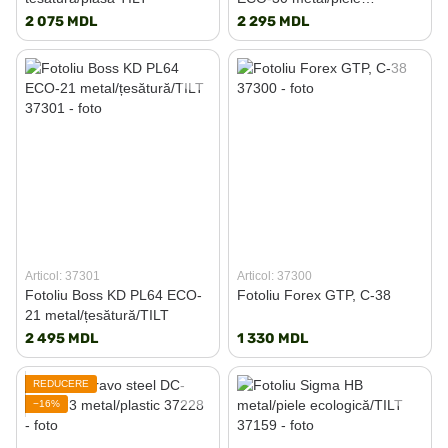
artificială/TILT
2 075 MDL
2 295 MDL
Articol: 37301
Articol: 37300
Fotoliu Boss KD PL64 ECO-
Fotoliu Forex GTP, C-38
21 metal/țesătură/TILT
2 495 MDL
1 330 MDL
REDUCERE
−16%