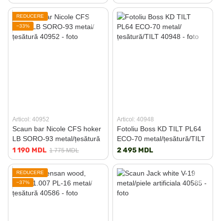
REDUCERE
−33%
Articol: 40952
Articol: 40948
Scaun bar Nicole CFS hoker
Fotoliu Boss KD TILT PL64
LB SORO-93 metal/țesătură
ECO-70 metal/țesătură/TILT
1 190 MDL
2 495 MDL
1 775 MDL
REDUCERE
−37%