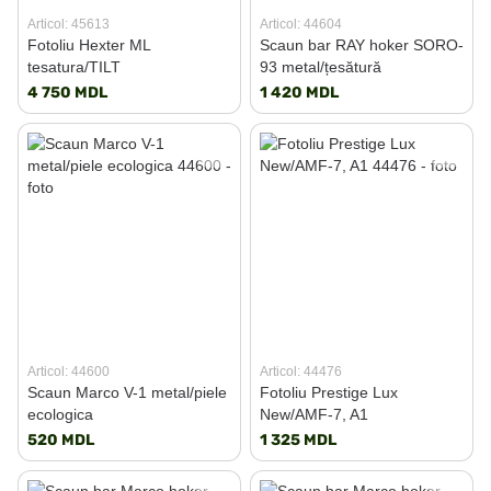
Articol: 45613
Articol: 44604
Fotoliu Hexter ML
Scaun bar RAY hoker SORO-
tesatura/TILT
93 metal/țesătură
4 750 MDL
1 420 MDL
Articol: 44600
Articol: 44476
Scaun Marco V-1 metal/piele
Fotoliu Prestige Lux
ecologica
New/AMF-7, A1
520 MDL
1 325 MDL