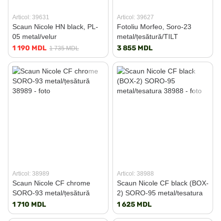
Articol: 39631
Articol: 39627
Scaun Nicole HN black, PL-
Fotoliu Morfeo, Soro-23
05 metal/velur
metal/țesătură/TILT
1 190 MDL
3 855 MDL
1 735 MDL
Articol: 38989
Articol: 38988
Scaun Nicole CF chrome
Scaun Nicole CF black (BOX-
SORO-93 metal/țesătură
2) SORO-95 metal/tesatura
1 710 MDL
1 625 MDL