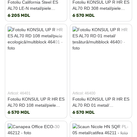
Fotoliu California Steel ES
Fotoliu KONSUL UP R HR ES
AL70 LE-N metal/piele
AL70 RD 308 metal/piele
naturală
ecologică
6 205 MDL
6 570 MDL
Articol: 46401
Articol: 46400
Fotoliu KONSUL UP R HR ES
Fotoliu KONSUL UP R HR ES
AL70 RD 108 metal/piele
AL70 RD 01 metal/
ecologică/multiblock
țesătură/multiblock
6 570 MDL
6 570 MDL