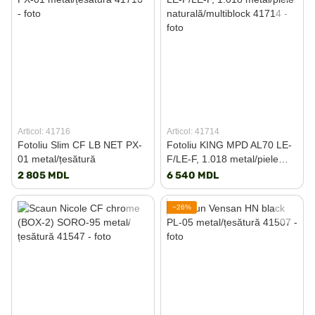
Articol: 41716
Articol: 41714
Fotoliu Slim CF LB NET PX-
Fotoliu KING MPD AL70 LE-
01 metal/țesătură
F/LE-F, 1.018 metal/piele
naturală/multiblock
2 805 MDL
6 540 MDL
−26%