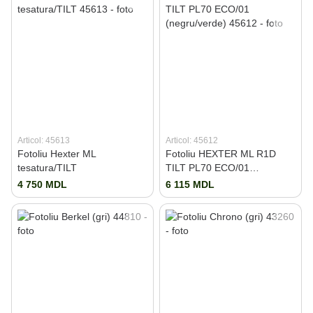
Articol: 45613
Articol: 45612
Fotoliu Hexter ML
Fotoliu HEXTER ML R1D
tesatura/TILT
TILT PL70 ECO/01
(negru/verde)
4 750 MDL
6 115 MDL