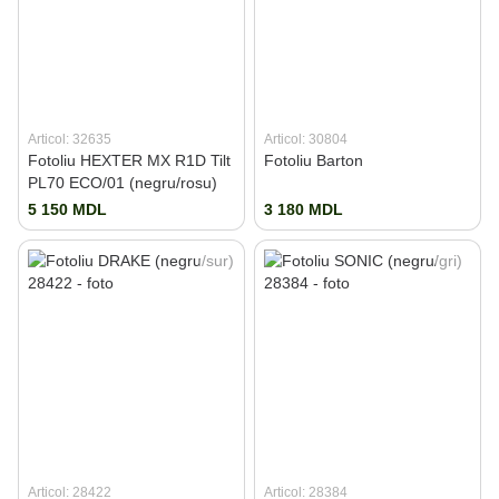
Articol: 32635
Articol: 30804
Fotoliu HEXTER MX R1D Tilt
Fotoliu Barton
PL70 ECO/01 (negru/rosu)
5 150 MDL
3 180 MDL
Articol: 28422
Articol: 28384