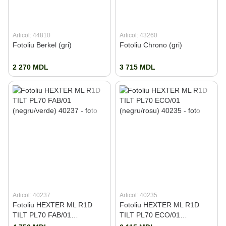
Articol: 44810
Articol: 43260
Fotoliu Berkel (gri)
Fotoliu Chrono (gri)
2 270 MDL
3 715 MDL
Articol: 40237
Articol: 40235
Fotoliu HEXTER ML R1D
Fotoliu HEXTER ML R1D
TILT PL70 FAB/01
TILT PL70 ECO/01
(negru/verde)
(negru/rosu)