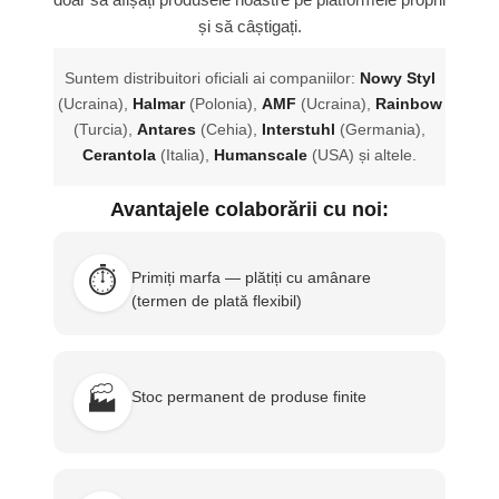
și să câștigați.
Suntem distribuitori oficiali ai companiilor:
Nowy Styl
(Ucraina),
Halmar
(Polonia),
AMF
(Ucraina),
Rainbow
(Turcia),
Antares
(Cehia),
Interstuhl
(Germania),
Cerantola
(Italia),
Humanscale
(USA) și altele.
Avantajele colaborării cu noi:
⏱️
Primiți marfa — plătiți cu amânare
(termen de plată flexibil)
🏭
Stoc permanent de produse finite