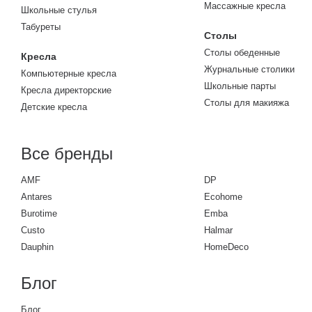
Массажные кресла
Школьные стулья
Табуреты
Столы
Столы обеденные
Кресла
Журнальные столики
Компьютерные кресла
Школьные парты
Кресла директорские
Столы для макияжа
Детские кресла
Все бренды
AMF
DP
Antares
Ecohome
Burotime
Emba
Custo
Halmar
Dauphin
HomeDeco
Блог
Блог