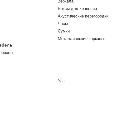
Зеркала
и
Боксы для хранения
Акустические перегородки
Часы
Cумки
Металлические каркасы
ебель
террасы
Yas