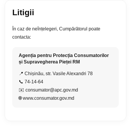
Litigii
În caz de neînțelegeri, Cumpărătorul poate
contacta:
Agenția pentru Protecția Consumatorilor
și Supravegherea Pieței RM
📍 Chișinău, str. Vasile Alexandri 78
📞 74-14-64
✉️ consumator@apc.gov.md
🌐 www.consumator.gov.md