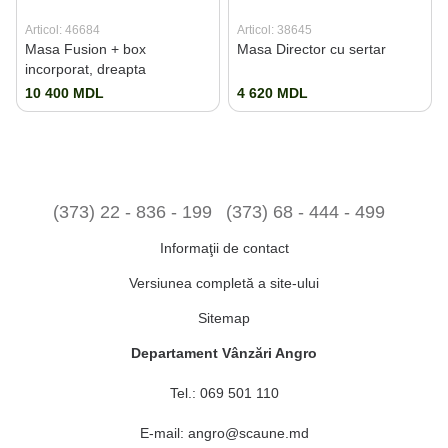
Articol: 46684
Articol: 38645
Masa Fusion + box
Masa Director cu sertar
incorporat, dreapta
10 400 MDL
4 620 MDL
(373) 22 - 836 - 199
(373) 68 - 444 - 499
Informaţii de contact
Versiunea completă a site-ului
Sitemap
Departament Vânzări Angro
Tel.:
069 501 110
E-mail:
angro@scaune.md