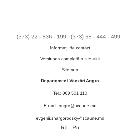
(373) 22 - 836 - 199
(373) 68 - 444 - 499
Informaţii de contact
Versiunea completă a site-ului
Sitemap
Departament Vânzări Angro
Tel.:
069 501 110
E-mail:
angro@scaune.md
evgenii.shargorodsky@scaune.md
Ro
Ru