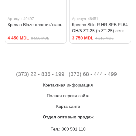
Артикул: 49497
Артикул: 48451
Кресло Blaze пластик/ткань
Кресло Stilo R HR SFB PL64
OH/5 ZT-25 (h ZT-25) сетка/
ткань
4 450 MDL
3 750 MDL
8 550 MDL
4 215 MDL
(373) 22 - 836 - 199
(373) 68 - 444 - 499
Контактная информация
Полная версия сайта
Карта сайта
Отдел оптовых продаж
Тел.:
069 501 110