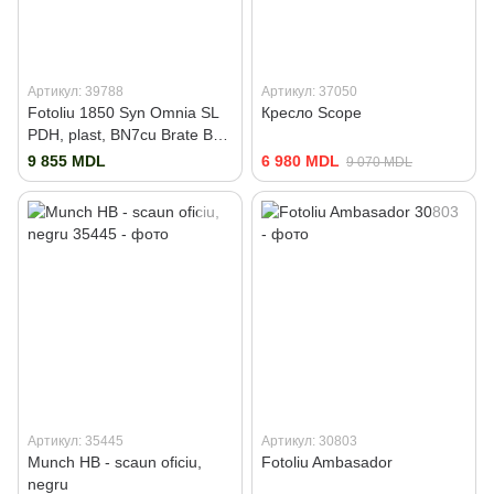
Артикул: 39788
Артикул: 37050
Fotoliu 1850 Syn Omnia SL
Кресло Scope
PDH, plast, BN7cu Brate BR
06
9 855 MDL
6 980 MDL
9 070 MDL
Артикул: 35445
Артикул: 30803
Munch HB - scaun oficiu,
Fotoliu Ambasador
negru