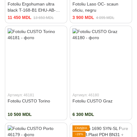
Fotoliu Ergohuman ultra
Fotoliu Laso OC- scaun
black T-168-B1 EHU-AB-
oficiu, negru
HAM-4D
11 450 MDL
3 900 MDL
13 650 MDL
4 095 MDL
Артикул: 46181
Артикул: 46180
Fotoliu CUSTO Torino
Fotoliu CUSTO Graz
10 500 MDL
6 300 MDL
СКИДКА
−28%