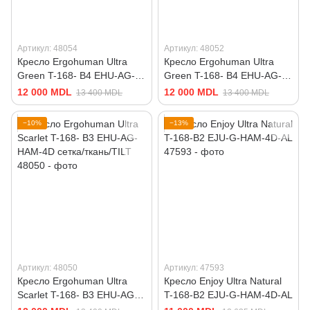
Артикул: 48054
Артикул: 48052
Кресло Ergohuman Ultra
Кресло Ergohuman Ultra
Green T-168- B4 EHU-AG-
Green T-168- B4 EHU-AG-
HAM-4D сетка/ткань/TILT
HAM-4D сетка/ткань/TILT
12 000 MDL
12 000 MDL
13 400 MDL
13 400 MDL
−10%
−13%
Артикул: 48050
Артикул: 47593
Кресло Ergohuman Ultra
Кресло Enjoy Ultra Natural
Scarlet T-168- B3 EHU-AG-
T-168-B2 EJU-G-HAM-4D-AL
HAM-4D сетка/ткань/TILT