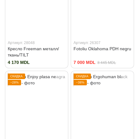
Артикул: 28048
Артикул: 26307
Кресло Freeman металл/
Fotoliu Oklahoma PDH negru
ткань/TILT
4 170 MDL
7 000 MDL
8 445 MDL
СКИДКА
СКИДКА
−28%
−38%