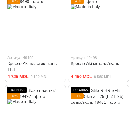
−48%
−48%
Артикул: 49499
Артикул: 49498
Кресло Aki пластик ткань
Кресло Aki металл/ткань
TILT
4 725 MDL
4 450 MDL
9 120 MDL
8 560 MDL
НОВИНКА
НОВИНКА
−48%
−11%