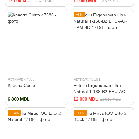
12 000 MDL
11 000 MDL
13 400 MDL
12 635 MDL
−8%
Артикул: 47586
Артикул: 47191
Кресло Custo
Fotoliu Ergohuman ultra
Natural T-168-B2 EHU-AG-
HAM-4D
6 860 MDL
12 000 MDL
13 015 MDL
−14%
−11%