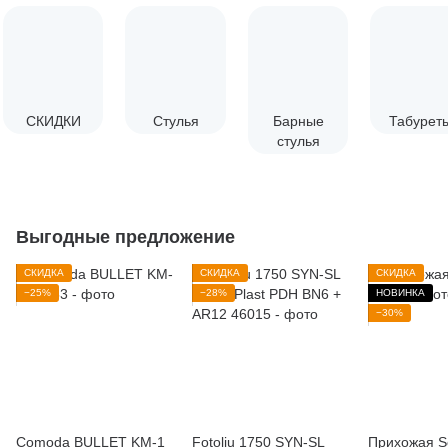
СКИДКИ
Стулья
Барные
Табурет
стулья
Выгодные предложение
СКИДКА
СКИДКА
СКИДКА
−25%
−28%
НОВИНКА
−30%
Comoda BULLET KM-1
Fotoliu 1750 SYN-SL
Прихожая S