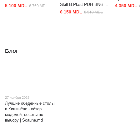
Skill B.Plast PDH BN6 +
5 100 MDL
4 350 MDL
6 760 MDL
AR12
6 150 MDL
8 510 MDL
Блог
27 ноября 2025
Лучшие обеденные столы
в Кишинёве - обзор
моделей, советы по
выбору | Scaune.md