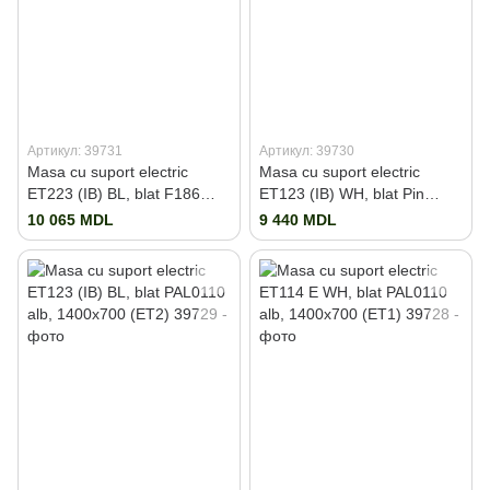
Артикул: 39731
Артикул: 39730
Masa cu suport electric
Masa cu suport electric
ET223 (IB) BL, blat F186
ET123 (IB) WH, blat Pin
ST9 Beton, 1600x800 (ET3)
Aland, 1400x700 (ET2)
10 065 MDL
9 440 MDL