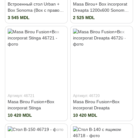
Встроенный стол Urban +
Masa Birou+ Box incorporat
Box Sonoma (Box с правой
Dreapta 1200x600 Sonoma/
стороны)
Black
3 545 MDL
2 525 MDL
Артикул: 46721
Артикул: 46720
Masa Birou Fusion+Box
Masa Birou Fusion+Box
incorporat Stinga
incorporat Dreapta
10 420 MDL
10 420 MDL