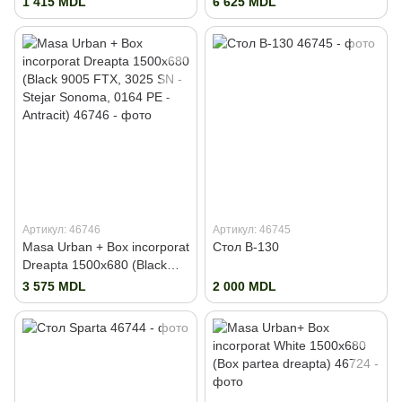
1 415 MDL
6 625 MDL
Артикул: 46746
Артикул: 46745
Masa Urban + Box incorporat
Стол B-130
Dreapta 1500x680 (Black
9005 FTX, 3025 SN - Stejar
3 575 MDL
2 000 MDL
Sonoma, 0164 PE - Antracit)