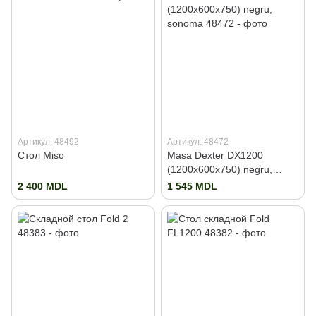
Артикул: 48492
Артикул: 48472
Стол Miso
Masa Dexter DX1200
(1200x600x750) negru,
sonoma
2 400 MDL
1 545 MDL