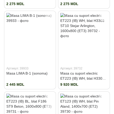
gri)
2 275 MDL
2 275 MDL
Артикул: 39933
Артикул: 39732
Masa LIMA B-1 (sonoma)
Masa cu suport electric
ET223 (IB) WH, blat H3303
ST10 Stejar Arlington,
2 445 MDL
9 920 MDL
1600x800 (ET3)