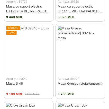
Артикул: 39729
Артикул: 39728
Masa cu suport electric
Masa cu suport electric
ET123 (IB) BL, blat PAL0110
ET114 E WH, blat PAL0110
alb, 1400x700 (ET2)
alb, 1400x700 (ET1)
9 440 MDL
6 625 MDL
СКИДКА
−44%
Артикул: 39540
Артикул: 39207
Masa B-48
Masa Grosso (stejar/antracit)
3 100 MDL
3 700 MDL
5 570 MDL