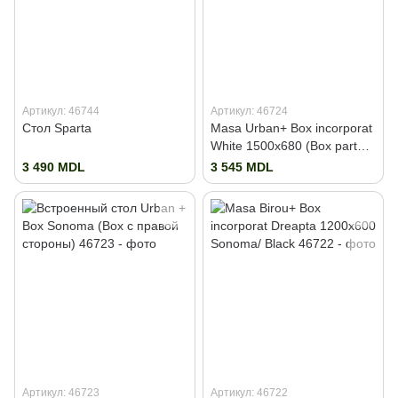
Артикул: 46744
Артикул: 46724
Стол Sparta
Masa Urban+ Box incorporat
White 1500x680 (Box partea
dreapta)
3 490 MDL
3 545 MDL
Артикул: 46723
Артикул: 46722