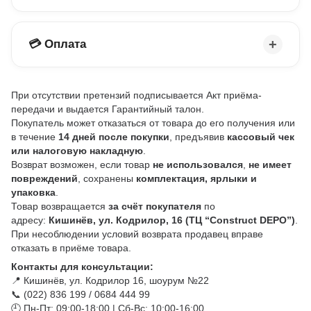
💳 Оплата
При отсутствии претензий подписывается Акт приёма-
передачи и выдается Гарантийный талон.
Покупатель может отказаться от товара до его получения или
в течение
14 дней после покупки
, предъявив
кассовый чек
или налоговую накладную
.
Возврат возможен, если товар
не использовался
,
не имеет
повреждений
, сохранены
комплектация, ярлыки и
упаковка
.
Товар возвращается
за счёт покупателя
по
адресу:
Кишинёв, ул. Кодрилор, 16 (ТЦ “Construct DEPO”)
.
При несоблюдении условий возврата продавец вправе
отказать в приёме товара.
Контакты для консультации:
📍 Кишинёв, ул. Кодрилор 16, шоурум №22
📞 (022) 836 199 / 0684 444 99
🕘 Пн-Пт: 09:00-18:00 | Сб-Вс: 10:00-16:00