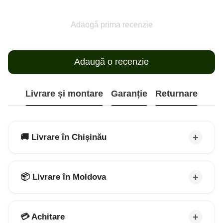
Adaogă prima recenzie
Adaugă o recenzie
Livrare și montare
Garanție
Returnare
🚚 Livrare în Chișinău
📦 Livrare în Moldova
💳 Achitare