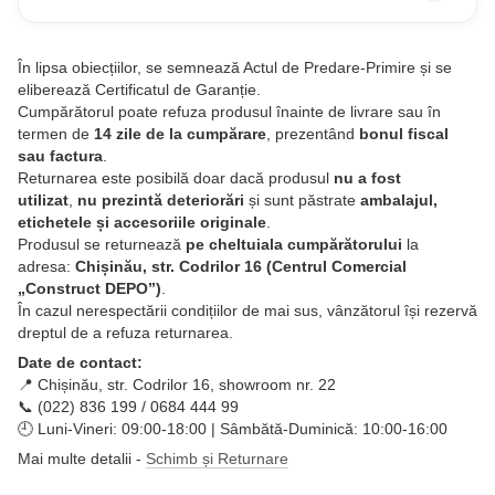
În lipsa obiecțiilor, se semnează Actul de Predare-Primire și se
eliberează Certificatul de Garanție.
Cumpărătorul poate refuza produsul înainte de livrare sau în
termen de
14 zile de la cumpărare
, prezentând
bonul fiscal
sau factura
.
Returnarea este posibilă doar dacă produsul
nu a fost
utilizat
,
nu prezintă deteriorări
și sunt păstrate
ambalajul,
etichetele și accesoriile originale
.
Produsul se returnează
pe cheltuiala cumpărătorului
la
adresa:
Chișinău, str. Codrilor 16 (Centrul Comercial
„Construct DEPO”)
.
În cazul nerespectării condițiilor de mai sus, vânzătorul își rezervă
dreptul de a refuza returnarea.
Date de contact:
📍 Chișinău, str. Codrilor 16, showroom nr. 22
📞 (022) 836 199 / 0684 444 99
🕘 Luni-Vineri: 09:00-18:00 | Sâmbătă-Duminică: 10:00-16:00
Mai multe detalii -
Schimb și Returnare