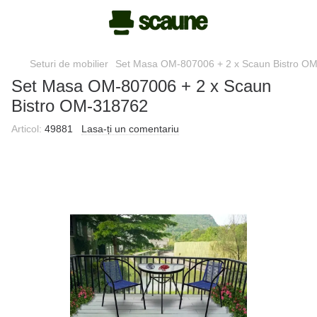
Seturi de mobilier
Set Masa OM-807006 + 2 x Scaun Bistro O
Set Masa OM-807006 + 2 x Scaun
Bistro OM-318762
Articol:
49881
Lasa-ți un comentariu