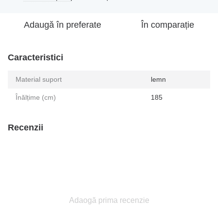
Adaugă în preferate
În comparație
Caracteristici
Material suport
lemn
Înălțime (cm)
185
Recenzii
Adaogă prima recenzie