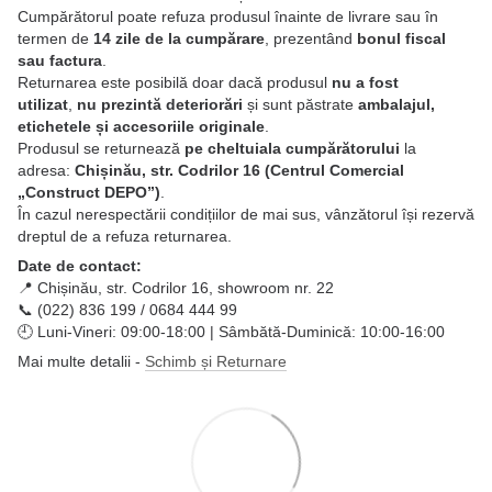
Cumpărătorul poate refuza produsul înainte de livrare sau în
termen de
14 zile de la cumpărare
, prezentând
bonul fiscal
sau factura
.
Returnarea este posibilă doar dacă produsul
nu a fost
utilizat
,
nu prezintă deteriorări
și sunt păstrate
ambalajul,
etichetele și accesoriile originale
.
Produsul se returnează
pe cheltuiala cumpărătorului
la
adresa:
Chișinău, str. Codrilor 16 (Centrul Comercial
„Construct DEPO”)
.
În cazul nerespectării condițiilor de mai sus, vânzătorul își rezervă
dreptul de a refuza returnarea.
Date de contact:
📍 Chișinău, str. Codrilor 16, showroom nr. 22
📞 (022) 836 199 / 0684 444 99
🕘 Luni-Vineri: 09:00-18:00 | Sâmbătă-Duminică: 10:00-16:00
Mai multe detalii -
Schimb și Returnare