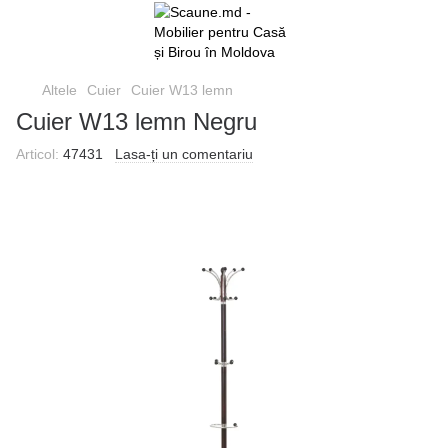
Altele
Cuier
Cuier W13 lemn
Cuier W13 lemn Negru
Articol:
47431
Lasa-ți un comentariu