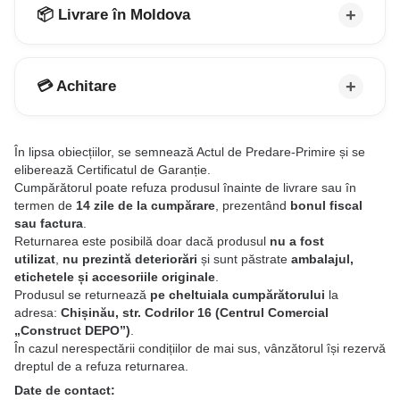
📦 Livrare în Moldova
💳 Achitare
În lipsa obiecțiilor, se semnează Actul de Predare-Primire și se
eliberează Certificatul de Garanție.
Cumpărătorul poate refuza produsul înainte de livrare sau în
termen de
14 zile de la cumpărare
, prezentând
bonul fiscal
sau factura
.
Returnarea este posibilă doar dacă produsul
nu a fost
utilizat
,
nu prezintă deteriorări
și sunt păstrate
ambalajul,
etichetele și accesoriile originale
.
Produsul se returnează
pe cheltuiala cumpărătorului
la
adresa:
Chișinău, str. Codrilor 16 (Centrul Comercial
„Construct DEPO”)
.
În cazul nerespectării condițiilor de mai sus, vânzătorul își rezervă
dreptul de a refuza returnarea.
Date de contact: