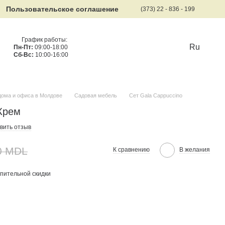
Пользовательское соглашение
(373) 22 - 836 - 199
График работы:
Ru
Пн-Пт:
09:00-18:00
Сб-Вс:
10:00-16:00
дома и офиса в Молдове
Садовая мебель
Сет Gala Cappuccino
 Крем
вить отзыв
0 MDL
К сравнению
В желания
пительной скидки