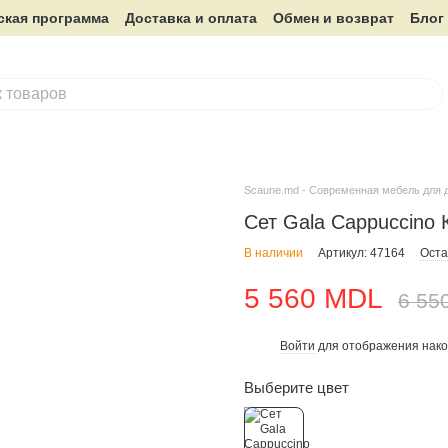
ская программа
Доставка и оплата
Обмен и возврат
Блог
Scaune.md - Современная мебель для 
Сет Gala Cappuccino
В наличии
Артикул: 47164
Оста
5 560 MDL
6 55
Войти
для отображения нако
%
Выберите цвет