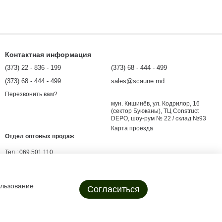
Контактная информация
(373) 22 - 836 - 199
(373) 68 - 444 - 499
(373) 68 - 444 - 499
sales@scaune.md
Перезвонить вам?
мун. Кишинёв, ул. Кодрилор, 16
(сектор Буюканы), ТЦ Construct
DEPO, шоу-рум № 22 / склад №93
Карта проезда
Отдел оптовых продаж
Тел.:
069 501 110
E-mail:
angro@scaune.md
evgenii.shargorodsky@scaune.md
ользование
Согласиться