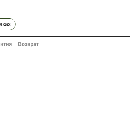
аказ
антия
Возврат