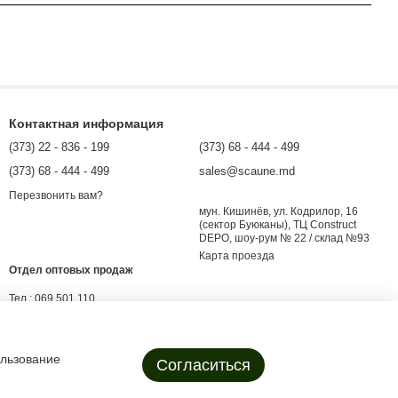
Контактная информация
(373) 22 - 836 - 199
(373) 68 - 444 - 499
(373) 68 - 444 - 499
sales@scaune.md
Перезвонить вам?
мун. Кишинёв, ул. Кодрилор, 16
(сектор Буюканы), ТЦ Construct
DEPO, шоу-рум № 22 / склад №93
Карта проезда
Отдел оптовых продаж
Тел.:
069 501 110
E-mail:
angro@scaune.md
evgenii.shargorodsky@scaune.md
ользование
Согласиться