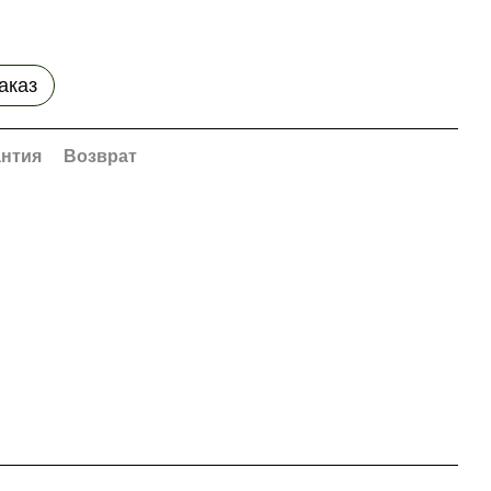
аказ
антия
Возврат