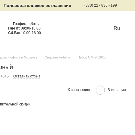
Пользовательское соглашение
(373) 22 - 836 - 199
График работы:
Ru
Пн-Пт:
09:00-18:00
Сб-Вс:
10:00-16:00
дома и офиса в Молдове
Садовая мебель
Набор OM-281820
рный
47346
Оставить отзыв
К сравнению
В желания
пительной скидки