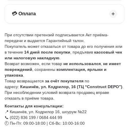
💳 Оплата
При отсутствии претензий подписывается Акт приёма-
передачи и выдается Гарантийный талон.
Покупатель может отказаться от товара до его получения или
в течение
14 дней после покупки
, предъявив
кассовый чек
или налоговую накладную
.
Возврат возможен, если товар
не использовался
,
не имеет
повреждений
, сохранены
комплектация, ярлыки и
упаковка
.
Товар возвращается
за счёт покупателя
по
адресу:
Кишинёв, ул. Кодрилор, 16 (ТЦ “Construct DEPO”)
.
При несоблюдении условий возврата продавец вправе
отказать в приёме товара.
Контакты для консультации:
📍 Кишинёв, ул. Кодрилор 16, шоурум №22
📞 (022) 836 199 / 0684 444 99
🕘 Пн-Пт: 09:00-18:00 | Сб-Вс: 10:00-16:00