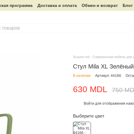
ская программа
Доставка и оплата
Обмен и возврат
Блог
Scaune.md - Современная мебель для 
Стул Mila XL Зелёный
В наличии
Артикул: 44166
Оста
630 MDL
750 M
Войти
для отображения нако
%
Выберите цвет