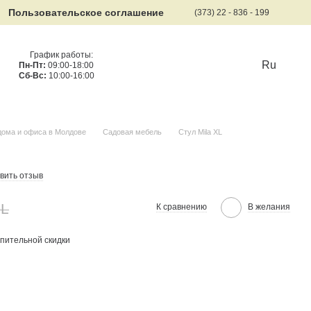
Пользовательское соглашение
(373) 22 - 836 - 199
График работы:
Ru
Пн-Пт:
09:00-18:00
Сб-Вс:
10:00-16:00
дома и офиса в Молдове
Садовая мебель
Стул Mila XL
вить отзыв
DL
К сравнению
В желания
пительной скидки