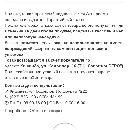
При отсутствии претензий подписывается Акт приёма-
передачи и выдается Гарантийный талон.
Покупатель может отказаться от товара до его получения или
в течение
14 дней после покупки
, предъявив
кассовый чек
или налоговую накладную
.
Возврат возможен, если товар
не использовался
,
не имеет
повреждений
, сохранены
комплектация, ярлыки и
упаковка
.
Товар возвращается
за счёт покупателя
по
адресу:
Кишинёв, ул. Кодрилор, 16 (ТЦ “Construct DEPO”)
.
При несоблюдении условий возврата продавец вправе
отказать в приёме товара.
Контакты для консультации:
📍 Кишинёв, ул. Кодрилор 16, шоурум №22
📞 (022) 836 199 / 0684 444 99
🕘 Пн-Пт: 09:00-18:00 | Сб-Вс: 10:00-16:00
Подробнее -
Обмен и возврат