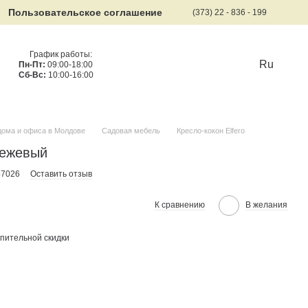
Пользовательское соглашение
(373) 22 - 836 - 199
График работы:
Ru
Пн-Пт:
09:00-18:00
Сб-Вс:
10:00-16:00
дома и офиса в Молдове
Садовая мебель
Кресло-кокон Elfero
Бежевый
47026
Оставить отзыв
К сравнению
В желания
пительной скидки