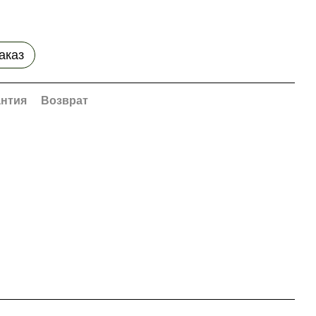
аказ
антия
Возврат