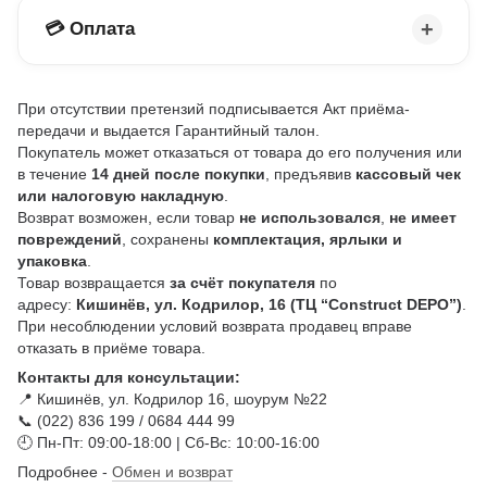
💳 Оплата
При отсутствии претензий подписывается Акт приёма-
передачи и выдается Гарантийный талон.
Покупатель может отказаться от товара до его получения или
в течение
14 дней после покупки
, предъявив
кассовый чек
или налоговую накладную
.
Возврат возможен, если товар
не использовался
,
не имеет
повреждений
, сохранены
комплектация, ярлыки и
упаковка
.
Товар возвращается
за счёт покупателя
по
адресу:
Кишинёв, ул. Кодрилор, 16 (ТЦ “Construct DEPO”)
.
При несоблюдении условий возврата продавец вправе
отказать в приёме товара.
Контакты для консультации:
📍 Кишинёв, ул. Кодрилор 16, шоурум №22
📞 (022) 836 199 / 0684 444 99
🕘 Пн-Пт: 09:00-18:00 | Сб-Вс: 10:00-16:00
Подробнее -
Обмен и возврат