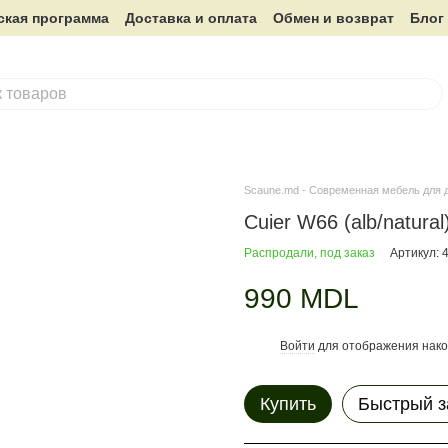
ская программа
Доставка и оплата
Обмен и возврат
Блог
Scaune.md - Современная мебель для 
Cuier W66 (alb/natural
Распродали, под заказ
Артикул: 
990 MDL
Войти
для отображения нако
%
Купить
Быстрый з