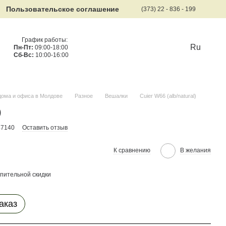
Пользовательское соглашение
(373) 22 - 836 - 199
График работы:
Ru
Пн-Пт:
09:00-18:00
Сб-Вс:
10:00-16:00
дома и офиса в Молдове
Разное
Вешалки
Cuier W66 (alb/natural)
)
47140
Оставить отзыв
К сравнению
В желания
пительной скидки
аказ