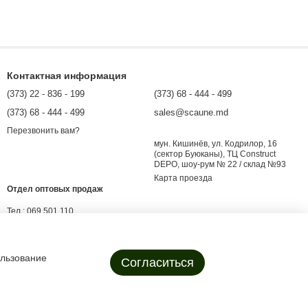
Контактная информация
(373) 22 - 836 - 199
(373) 68 - 444 - 499
(373) 68 - 444 - 499
sales@scaune.md
Перезвонить вам?
мун. Кишинёв, ул. Кодрилор, 16
(сектор Буюканы), ТЦ Construct
DEPO, шоу-рум № 22 / склад №93
Карта проезда
Отдел оптовых продаж
Тел.:
069 501 110
E-mail:
angro@scaune.md
evgenii.shargorodsky@scaune.md
ользование
Согласиться