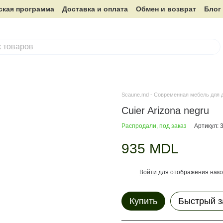
ская программа
Доставка и оплата
Обмен и возврат
Блог
Scaune.md - Современная мебель для 
Cuier Arizona negru
Распродали, под заказ
Артикул: 
935 MDL
Войти
для отображения нако
%
Купить
Быстрый з