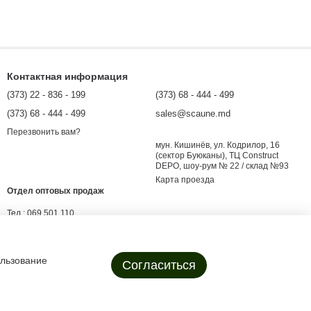
Контактная информация
(373) 22 - 836 - 199
(373) 68 - 444 - 499
(373) 68 - 444 - 499
sales@scaune.md
Перезвонить вам?
мун. Кишинёв, ул. Кодрилор, 16
(сектор Буюканы), ТЦ Construct
DEPO, шоу-рум № 22 / склад №93
Карта проезда
Отдел оптовых продаж
Тел.:
069 501 110
E-mail:
angro@scaune.md
evgenii.shargorodsky@scaune.md
ользование
Согласиться