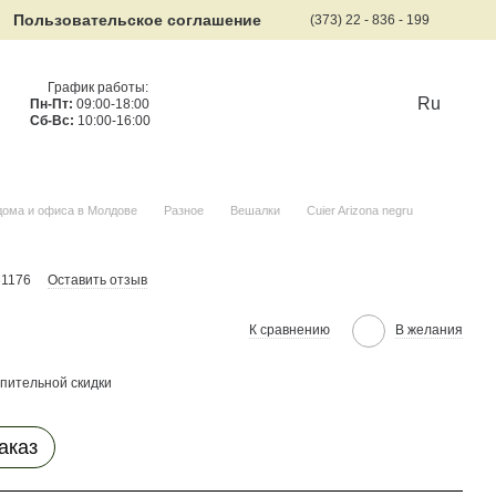
Пользовательское соглашение
(373) 22 - 836 - 199
График работы:
Ru
Пн-Пт:
09:00-18:00
Сб-Вс:
10:00-16:00
дома и офиса в Молдове
Разное
Вешалки
Cuier Arizona negru
31176
Оставить отзыв
К сравнению
В желания
пительной скидки
аказ