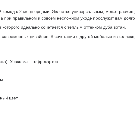
комод с 2-мя дверцами. Является универсальным, может размещать
 а при правильном и совсем несложном уходе прослужит вам долго
которого идеально сочетается с теплым оттенком дуба вотан.
и современных дизайнов. В сочетании с другой мебелью из колле
ка). Упаковка – гофрокартон.
мм
ный цвет