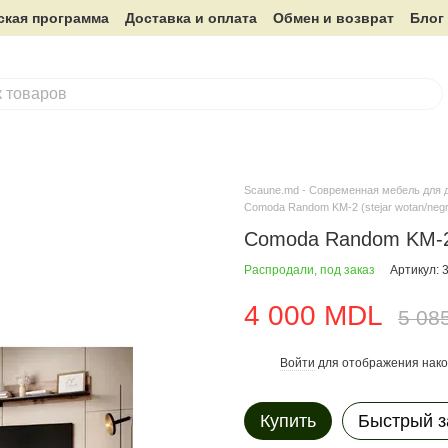
ская программа
Доставка и оплата
Обмен и возврат
Блог
Scaune.md - Современная мебель для 
Comoda Random KM-2 (stejar wotan/negr
Comoda Random KM-2 (
Распродали, под заказ
Артикул: 
4 000 MDL
5 08
Войти
для отображения нако
%
Купить
Быстрый з