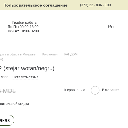
Пользовательское соглашение
(373) 22 - 836 - 199
График работы:
Ru
Пн-Пт:
09:00-18:00
Сб-Вс:
10:00-16:00
дома и офиса в Молдове
Коллекции
РАНДОМ
u)
stejar wotan/negru)
37633
Оставить отзыв
5 MDL
К сравнению
В желания
пительной скидки
аказ