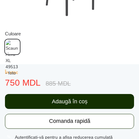
Culoare
În stoc
750 MDL
885 MDL
Adaugă în coș
Comanda rapidă
Autentificați-vă
pentru a afișa reducerea cumulată
%