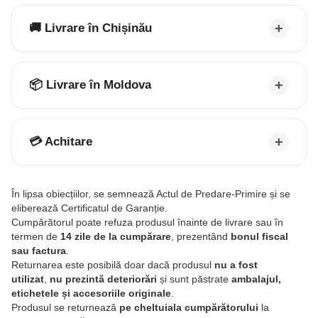
🚚 Livrare în Chișinău
📦 Livrare în Moldova
💳 Achitare
În lipsa obiecțiilor, se semnează Actul de Predare-Primire și se
eliberează Certificatul de Garanție.
Cumpărătorul poate refuza produsul înainte de livrare sau în
termen de
14 zile de la cumpărare
, prezentând
bonul fiscal
sau factura
.
Returnarea este posibilă doar dacă produsul
nu a fost
utilizat
,
nu prezintă deteriorări
și sunt păstrate
ambalajul,
etichetele și accesoriile originale
.
Produsul se returnează
pe cheltuiala cumpărătorului
la