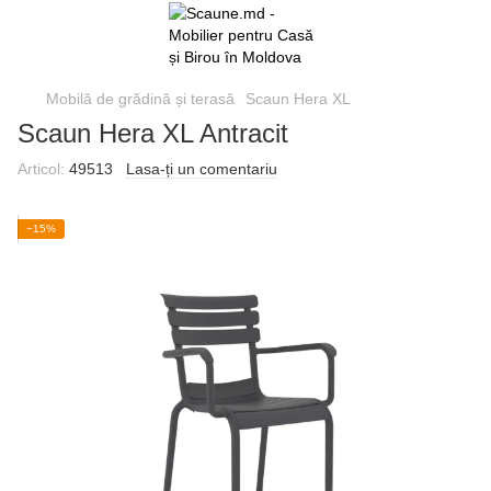
Mobilă de grădină și terasă
Scaun Hera XL
Scaun Hera XL Antracit
Articol:
49513
Lasa-ți un comentariu
−15%