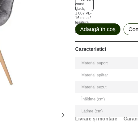
Adaugă în coș
Com
Caracteristici
Material suport
Material spătar
Material șezut
Înălțime (cm)
Lățime (cm)
Livrare și montare
Garan