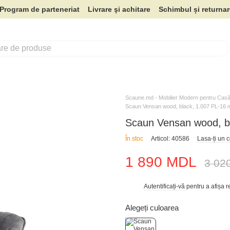
Program de parteneriat
Livrare şi achitare
Schimbul și returna
Scaune.md - Mobilier Modern pentru Casă 
Scaun Vensan wood, black, 1.007 PL-16 m
Scaun Vensan wood, bl
În stoc
Articol: 40586
Lasa-ți un 
1 890 MDL
3 02
Autentificați-vă
pentru a afișa 
%
Alegeți culoarea