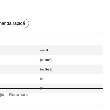
anda rapidă
metal
țesătură
țesătură
85
64
ție
Returnare