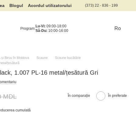
rea
Blogul
Acordul utilizatorului
(373) 22 - 836 - 199
Lu-Vi:
09:00-18:00
Ro
Program:
Sâ-Du:
10:00-16:00
și Birou în Moldova
Scaune
Scaune bucătărie
etal/țesătură
ack, 1.007 PL-16 metal/țesătură Gri
comentariu
0 MDL
În comparație
În preferate
reducerea cumulată