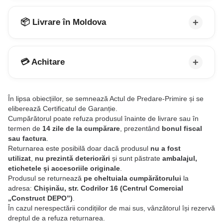
📦 Livrare în Moldova
💳 Achitare
În lipsa obiecțiilor, se semnează Actul de Predare-Primire și se
eliberează Certificatul de Garanție.
Cumpărătorul poate refuza produsul înainte de livrare sau în
termen de
14 zile de la cumpărare
, prezentând
bonul fiscal
sau factura
.
Returnarea este posibilă doar dacă produsul
nu a fost
utilizat
,
nu prezintă deteriorări
și sunt păstrate
ambalajul,
etichetele și accesoriile originale
.
Produsul se returnează
pe cheltuiala cumpărătorului
la
adresa:
Chișinău, str. Codrilor 16 (Centrul Comercial
„Construct DEPO”)
.
În cazul nerespectării condițiilor de mai sus, vânzătorul își rezervă
dreptul de a refuza returnarea.