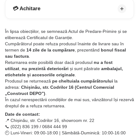
💳 Achitare
În lipsa obiecțiilor, se semnează Actul de Predare-Primire și se
eliberează Certificatul de Garanție.
Cumpărătorul poate refuza produsul înainte de livrare sau în
termen de
14 zile de la cumpărare
, prezentând
bonul fiscal
sau factura
.
Returnarea este posibilă doar dacă produsul
nu a fost
utilizat
,
nu prezintă deteriorări
și sunt păstrate
ambalajul,
etichetele și accesoriile originale
.
Produsul se returnează
pe cheltuiala cumpărătorului
la
adresa:
Chișinău, str. Codrilor 16 (Centrul Comercial
„Construct DEPO”)
.
În cazul nerespectării condițiilor de mai sus, vânzătorul își rezervă
dreptul de a refuza returnarea.
Date de contact:
📍 Chișinău, str. Codrilor 16, showroom nr. 22
📞 (022) 836 199 / 0684 444 99
🕘 Luni-Vineri: 09:00-18:00 | Sâmbătă-Duminică: 10:00-16:00