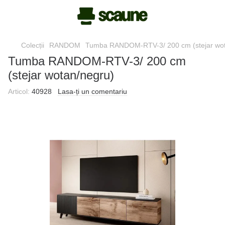
Colecții
RANDOM
Tumba RANDOM-RTV-3/ 200 cm (stejar wot
Tumba RANDOM-RTV-3/ 200 cm
(stejar wotan/negru)
Articol:
40928
Lasa-ți un comentariu