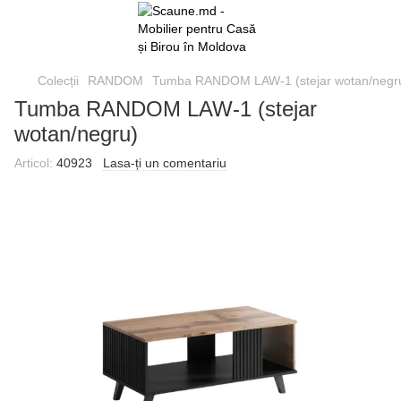
Colecții
RANDOM
Tumba RANDOM LAW-1 (stejar wotan/negr
Tumba RANDOM LAW-1 (stejar
wotan/negru)
Articol:
40923
Lasa-ți un comentariu