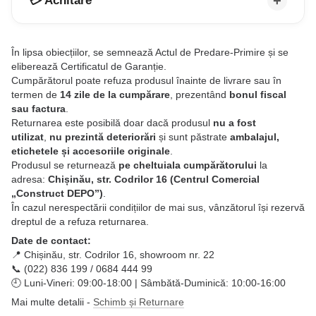
💳 Achitare
În lipsa obiecțiilor, se semnează Actul de Predare-Primire și se
eliberează Certificatul de Garanție.
Cumpărătorul poate refuza produsul înainte de livrare sau în
termen de
14 zile de la cumpărare
, prezentând
bonul fiscal
sau factura
.
Returnarea este posibilă doar dacă produsul
nu a fost
utilizat
,
nu prezintă deteriorări
și sunt păstrate
ambalajul,
etichetele și accesoriile originale
.
Produsul se returnează
pe cheltuiala cumpărătorului
la
adresa:
Chișinău, str. Codrilor 16 (Centrul Comercial
„Construct DEPO”)
.
În cazul nerespectării condițiilor de mai sus, vânzătorul își rezervă
dreptul de a refuza returnarea.
Date de contact:
📍 Chișinău, str. Codrilor 16, showroom nr. 22
📞 (022) 836 199 / 0684 444 99
🕘 Luni-Vineri: 09:00-18:00 | Sâmbătă-Duminică: 10:00-16:00
Mai multe detalii -
Schimb și Returnare