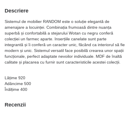
Descriere
Sistemul de mobilier RANDOM este o soluție elegantă de
amenajare a locuinței. Combinația frumoasă dintre nuanța
superbă și confortabilă a stejarului Wotan cu negru conferă
colecției un farmec aparte. Inserțiile canelate sunt parte
integrantă și îi conferă un caracter unic, făcând ca interiorul să fie
modern și unic. Sistemul versatil face posibilă crearea unor spații
funcționale, perfect adaptate nevoilor individuale. MDF de înaltă
calitate și placarea cu furnir sunt caracteristicile acestei colecții.
Lățime 920
Adâncime 500
Înălțime 400
Recenzii