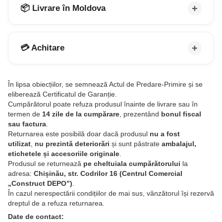
📦 Livrare în Moldova
💳 Achitare
În lipsa obiecțiilor, se semnează Actul de Predare-Primire și se
eliberează Certificatul de Garanție.
Cumpărătorul poate refuza produsul înainte de livrare sau în
termen de
14 zile de la cumpărare
, prezentând
bonul fiscal
sau factura
.
Returnarea este posibilă doar dacă produsul
nu a fost
utilizat
,
nu prezintă deteriorări
și sunt păstrate
ambalajul,
etichetele și accesoriile originale
.
Produsul se returnează
pe cheltuiala cumpărătorului
la
adresa:
Chișinău, str. Codrilor 16 (Centrul Comercial
„Construct DEPO”)
.
În cazul nerespectării condițiilor de mai sus, vânzătorul își rezervă
dreptul de a refuza returnarea.
Date de contact: