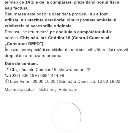
termen de
14 zile de la cumpărare
, prezentând
bonul fiscal
sau factura
.
Returnarea este posibilă doar dacă produsul
nu a fost
utilizat
,
nu prezintă deteriorări
și sunt păstrate
ambalajul,
etichetele și accesoriile originale
.
Produsul se returnează
pe cheltuiala cumpărătorului
la
adresa:
Chișinău, str. Codrilor 16 (Centrul Comercial
„Construct DEPO”)
.
În cazul nerespectării condițiilor de mai sus, vânzătorul își rezervă
dreptul de a refuza returnarea.
Date de contact:
📍 Chișinău, str. Codrilor 16, showroom nr. 22
📞 (022) 836 199 / 0684 444 99
🕘 Luni-Vineri: 09:00-18:00 | Sâmbătă-Duminică: 10:00-16:00
Mai multe detalii -
Schimb și Returnare