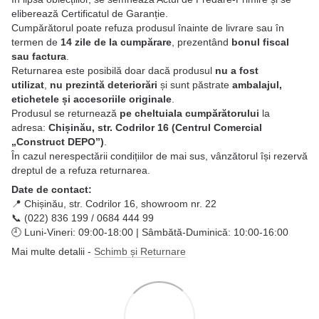
eliberează Certificatul de Garanție.
Cumpărătorul poate refuza produsul înainte de livrare sau în
termen de
14 zile de la cumpărare
, prezentând
bonul fiscal
sau factura
.
Returnarea este posibilă doar dacă produsul
nu a fost
utilizat
,
nu prezintă deteriorări
și sunt păstrate
ambalajul,
etichetele și accesoriile originale
.
Produsul se returnează
pe cheltuiala cumpărătorului
la
adresa:
Chișinău, str. Codrilor 16 (Centrul Comercial
„Construct DEPO”)
.
În cazul nerespectării condițiilor de mai sus, vânzătorul își rezervă
dreptul de a refuza returnarea.
Date de contact:
📍 Chișinău, str. Codrilor 16, showroom nr. 22
📞 (022) 836 199 / 0684 444 99
🕘 Luni-Vineri: 09:00-18:00 | Sâmbătă-Duminică: 10:00-16:00
Mai multe detalii -
Schimb și Returnare