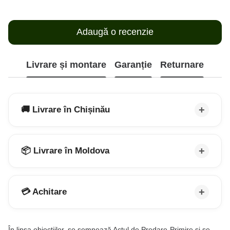
Adaugă o recenzie
Livrare și montare
Garanție
Returnare
🚚 Livrare în Chișinău
📦 Livrare în Moldova
💳 Achitare
În lipsa obiecțiilor, se semnează Actul de Predare-Primire și se