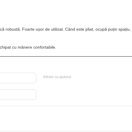
ică robustă. Foarte ușor de utilizat. Când este pliat, ocupă puțin spațiu,
 echipat cu mânere confortabile.
Intrare cu ajutorul