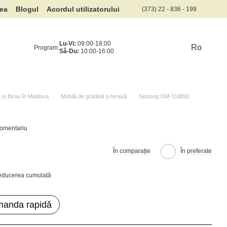
rea
Blogul
Acordul utilizatorului
(373) 22 - 836 - 199
Lu-Vi:
09:00-18:00
Ro
Program:
Sâ-Du:
10:00-16:00
și Birou în Moldova
Mobilă de grădină și terasă
Sezlong OM-318892
comentariu
În comparație
În preferate
reducerea cumulată
anda rapidă