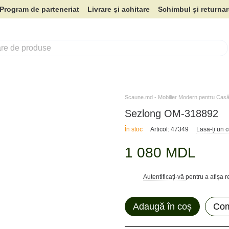
Program de parteneriat
Livrare şi achitare
Schimbul și returna
Scaune.md - Mobilier Modern pentru Casă 
Sezlong OM-318892
În stoc
Articol: 47349
Lasa-ți un 
1 080 MDL
Autentificați-vă
pentru a afișa 
%
Adaugă în coș
Com