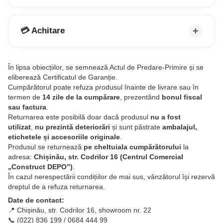
💳 Achitare
În lipsa obiecțiilor, se semnează Actul de Predare-Primire și se
eliberează Certificatul de Garanție.
Cumpărătorul poate refuza produsul înainte de livrare sau în
termen de
14 zile de la cumpărare
, prezentând
bonul fiscal
sau factura
.
Returnarea este posibilă doar dacă produsul
nu a fost
utilizat
,
nu prezintă deteriorări
și sunt păstrate
ambalajul,
etichetele și accesoriile originale
.
Produsul se returnează
pe cheltuiala cumpărătorului
la
adresa:
Chișinău, str. Codrilor 16 (Centrul Comercial
„Construct DEPO”)
.
În cazul nerespectării condițiilor de mai sus, vânzătorul își rezervă
dreptul de a refuza returnarea.
Date de contact:
📍 Chișinău, str. Codrilor 16, showroom nr. 22
📞 (022) 836 199 / 0684 444 99