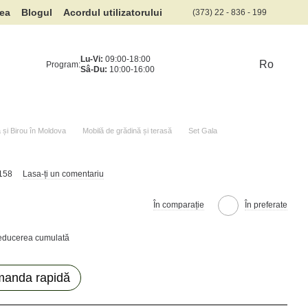
rea
Blogul
Acordul utilizatorului
(373) 22 - 836 - 199
Lu-Vi:
09:00-18:00
Ro
Program:
Sâ-Du:
10:00-16:00
și Birou în Moldova
Mobilă de grădină și terasă
Set Gala
7158
Lasa-ți un comentariu
În comparație
În preferate
reducerea cumulată
anda rapidă