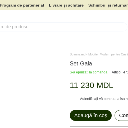
Program de parteneriat
Livrare şi achitare
Schimbul și returna
Scaune.md - Mobilier Modern pentru Casă 
Set Gala
S-a epuizat, la comanda
Articol: 4
11 230 MDL
Autentificați-vă
pentru a afișa 
%
Adaugă în coș
Com