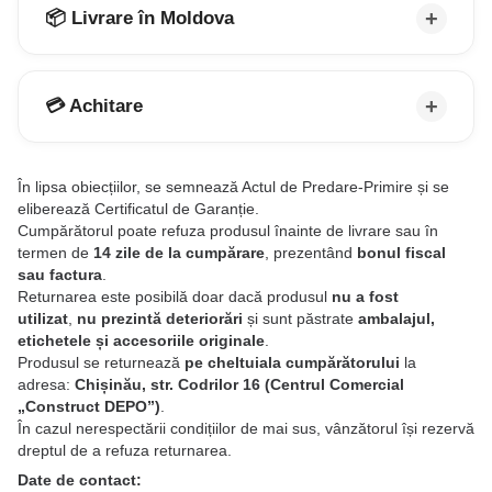
📦 Livrare în Moldova
💳 Achitare
În lipsa obiecțiilor, se semnează Actul de Predare-Primire și se
eliberează Certificatul de Garanție.
Cumpărătorul poate refuza produsul înainte de livrare sau în
termen de
14 zile de la cumpărare
, prezentând
bonul fiscal
sau factura
.
Returnarea este posibilă doar dacă produsul
nu a fost
utilizat
,
nu prezintă deteriorări
și sunt păstrate
ambalajul,
etichetele și accesoriile originale
.
Produsul se returnează
pe cheltuiala cumpărătorului
la
adresa:
Chișinău, str. Codrilor 16 (Centrul Comercial
„Construct DEPO”)
.
În cazul nerespectării condițiilor de mai sus, vânzătorul își rezervă
dreptul de a refuza returnarea.
Date de contact: