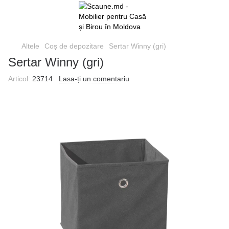
Altele
Coș de depozitare
Sertar Winny (gri)
Sertar Winny (gri)
Articol:
23714
Lasa-ți un comentariu