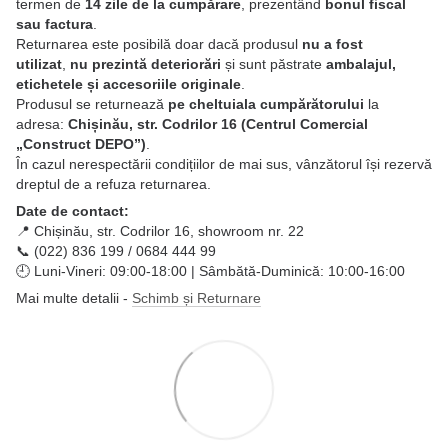
termen de
14 zile de la cumpărare
, prezentând
bonul fiscal
sau factura
.
Returnarea este posibilă doar dacă produsul
nu a fost
utilizat
,
nu prezintă deteriorări
și sunt păstrate
ambalajul,
etichetele și accesoriile originale
.
Produsul se returnează
pe cheltuiala cumpărătorului
la
adresa:
Chișinău, str. Codrilor 16 (Centrul Comercial
„Construct DEPO”)
.
În cazul nerespectării condițiilor de mai sus, vânzătorul își rezervă
dreptul de a refuza returnarea.
Date de contact:
📍 Chișinău, str. Codrilor 16, showroom nr. 22
📞 (022) 836 199 / 0684 444 99
🕘 Luni-Vineri: 09:00-18:00 | Sâmbătă-Duminică: 10:00-16:00
Mai multe detalii -
Schimb și Returnare