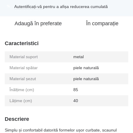
Autentificați-vă
pentru a afișa reducerea cumulată
%
Adaugă în preferate
În comparație
Caracteristici
Material suport
metal
Material spătar
piele naturală
Material șezut
piele naturală
Înălțime (cm)
85
Lățime (cm)
40
Descriere
Simplu și confortabil datorită formelor ușor curbate, scaunul