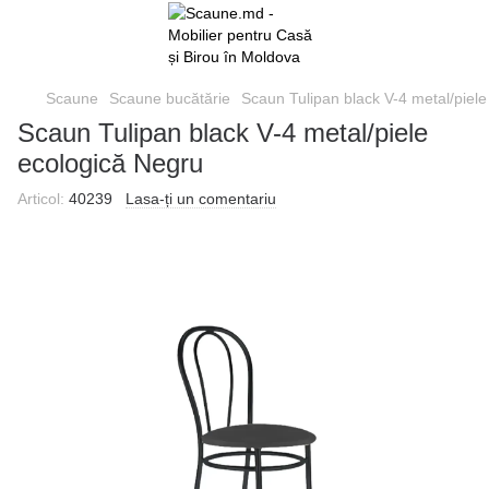
Scaune
Scaune bucătărie
Scaun Tulipan black V-4 metal/piele
Scaun Tulipan black V-4 metal/piele
ecologică Negru
Articol:
40239
Lasa-ți un comentariu