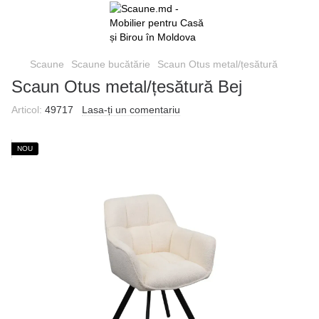
Scaune
Scaune bucătărie
Scaun Otus metal/țesătură
Scaun Otus metal/țesătură Bej
Articol:
49717
Lasa-ți un comentariu
NOU