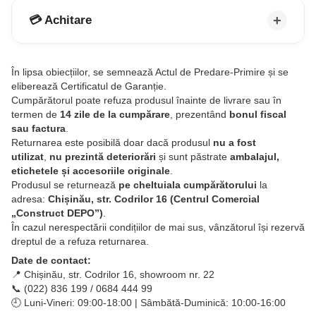
💳 Achitare
În lipsa obiecțiilor, se semnează Actul de Predare-Primire și se
eliberează Certificatul de Garanție.
Cumpărătorul poate refuza produsul înainte de livrare sau în
termen de
14 zile de la cumpărare
, prezentând
bonul fiscal
sau factura
.
Returnarea este posibilă doar dacă produsul
nu a fost
utilizat
,
nu prezintă deteriorări
și sunt păstrate
ambalajul,
etichetele și accesoriile originale
.
Produsul se returnează
pe cheltuiala cumpărătorului
la
adresa:
Chișinău, str. Codrilor 16 (Centrul Comercial
„Construct DEPO”)
.
În cazul nerespectării condițiilor de mai sus, vânzătorul își rezervă
dreptul de a refuza returnarea.
Date de contact:
📍 Chișinău, str. Codrilor 16, showroom nr. 22
📞 (022) 836 199 / 0684 444 99
🕘 Luni-Vineri: 09:00-18:00 | Sâmbătă-Duminică: 10:00-16:00