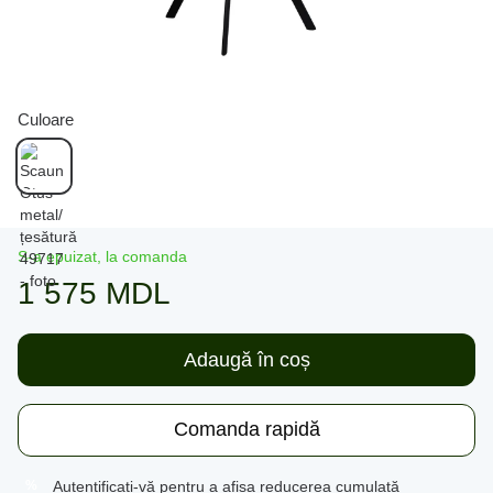
Culoare
S-a epuizat, la comanda
1 575 MDL
Adaugă în coș
Comanda rapidă
Autentificați-vă
pentru a afișa reducerea cumulată
%