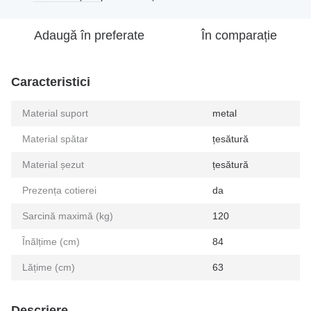
Adaugă în preferate
În comparație
Caracteristici
Material suport
metal
Material spătar
țesătură
Material șezut
țesătură
Prezența cotierei
da
Sarcină maximă (kg)
120
Înălțime (cm)
84
Lățime (cm)
63
Descriere