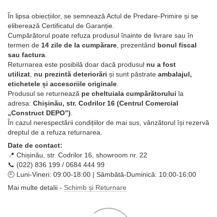
În lipsa obiecțiilor, se semnează Actul de Predare-Primire și se
eliberează Certificatul de Garanție.
Cumpărătorul poate refuza produsul înainte de livrare sau în
termen de
14 zile de la cumpărare
, prezentând
bonul fiscal
sau factura
.
Returnarea este posibilă doar dacă produsul
nu a fost
utilizat
,
nu prezintă deteriorări
și sunt păstrate
ambalajul,
etichetele și accesoriile originale
.
Produsul se returnează
pe cheltuiala cumpărătorului
la
adresa:
Chișinău, str. Codrilor 16 (Centrul Comercial
„Construct DEPO”)
.
În cazul nerespectării condițiilor de mai sus, vânzătorul își rezervă
dreptul de a refuza returnarea.
Date de contact:
📍 Chișinău, str. Codrilor 16, showroom nr. 22
📞 (022) 836 199 / 0684 444 99
🕘 Luni-Vineri: 09:00-18:00 | Sâmbătă-Duminică: 10:00-16:00
Mai multe detalii -
Schimb și Returnare