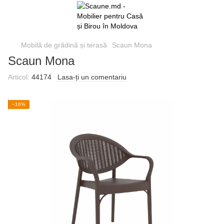
Mobilă de grădină și terasă
Scaun Mona
Scaun Mona
Articol:
44174
Lasa-ți un comentariu
−16%