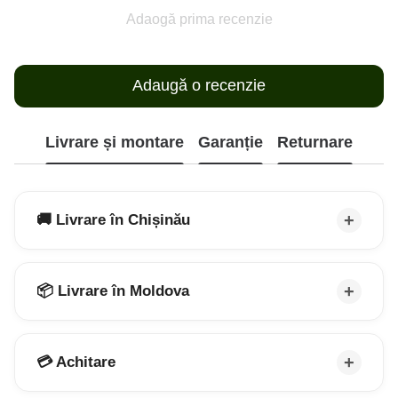
Adaogă prima recenzie
Adaugă o recenzie
Livrare și montare
Garanție
Returnare
🚚 Livrare în Chișinău
📦 Livrare în Moldova
💳 Achitare