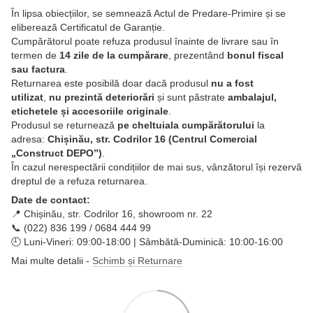
În lipsa obiecțiilor, se semnează Actul de Predare-Primire și se
eliberează Certificatul de Garanție.
Cumpărătorul poate refuza produsul înainte de livrare sau în
termen de
14 zile de la cumpărare
, prezentând
bonul fiscal
sau factura
.
Returnarea este posibilă doar dacă produsul
nu a fost
utilizat
,
nu prezintă deteriorări
și sunt păstrate
ambalajul,
etichetele și accesoriile originale
.
Produsul se returnează
pe cheltuiala cumpărătorului
la
adresa:
Chișinău, str. Codrilor 16 (Centrul Comercial
„Construct DEPO”)
.
În cazul nerespectării condițiilor de mai sus, vânzătorul își rezervă
dreptul de a refuza returnarea.
Date de contact:
📍 Chișinău, str. Codrilor 16, showroom nr. 22
📞 (022) 836 199 / 0684 444 99
🕘 Luni-Vineri: 09:00-18:00 | Sâmbătă-Duminică: 10:00-16:00
Mai multe detalii -
Schimb și Returnare