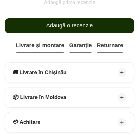
Adaogă prima recenzie
Adaugă o recenzie
Livrare și montare
Garanție
Returnare
🚚 Livrare în Chișinău
📦 Livrare în Moldova
💳 Achitare