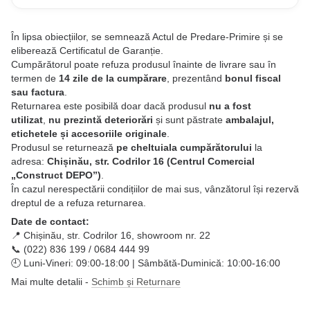
În lipsa obiecțiilor, se semnează Actul de Predare-Primire și se
eliberează Certificatul de Garanție.
Cumpărătorul poate refuza produsul înainte de livrare sau în
termen de
14 zile de la cumpărare
, prezentând
bonul fiscal
sau factura
.
Returnarea este posibilă doar dacă produsul
nu a fost
utilizat
,
nu prezintă deteriorări
și sunt păstrate
ambalajul,
etichetele și accesoriile originale
.
Produsul se returnează
pe cheltuiala cumpărătorului
la
adresa:
Chișinău, str. Codrilor 16 (Centrul Comercial
„Construct DEPO”)
.
În cazul nerespectării condițiilor de mai sus, vânzătorul își rezervă
dreptul de a refuza returnarea.
Date de contact:
📍 Chișinău, str. Codrilor 16, showroom nr. 22
📞 (022) 836 199 / 0684 444 99
🕘 Luni-Vineri: 09:00-18:00 | Sâmbătă-Duminică: 10:00-16:00
Mai multe detalii -
Schimb și Returnare