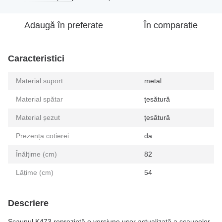
Adaugă în preferate
În comparație
Caracteristici
Material suport
metal
Material spătar
țesătură
Material șezut
țesătură
Prezența cotierei
da
Înălțime (cm)
82
Lățime (cm)
54
Descriere
Scaunul K473 reprezintă o versiune ușor actualizată a scaunelor