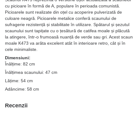
cu picioare în formă de A, populare în perioada comunistă.
Picioarele sunt realizate din oțel cu acoperire pulverizată de
culoare neagră. Picioarele metalice conferă scaunului de
sufragerie rezistență și stabilitate în utilizare. Spătarul și șezutul
scaunului sunt tapițate cu o țesătură de catifea moale și plăcută
la atingere, într-o frumoasă nuanță de verde sau gri. Acest scaun
moale K473 va arăta excelent atât în interioare retro, cât și în
cele minimaliste.
Dimensiuni:
Înălțime: 82 cm
Înălțimea scaunului: 47 cm
Lățime: 54 cm
Adâncime: 58 cm
Recenzii