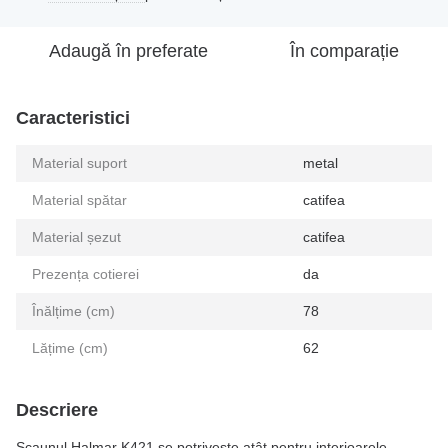
Adaugă în preferate
În comparație
Caracteristici
Material suport
metal
Material spătar
catifea
Material șezut
catifea
Prezența cotierei
da
Înălțime (cm)
78
Lățime (cm)
62
Descriere
Scaunul Halmar K421 se potrivește atât pentru interioarele