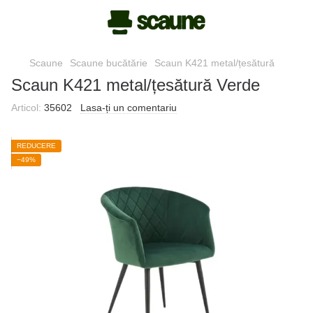
Scaune
Scaune bucătărie
Scaun K421 metal/țesătură
Scaun K421 metal/țesătură Verde
Articol:
35602
Lasa-ți un comentariu
REDUCERE
−49%