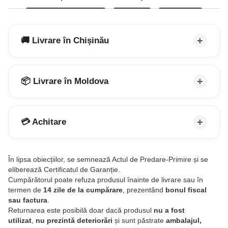
🚚 Livrare în Chișinău
📦 Livrare în Moldova
💳 Achitare
În lipsa obiecțiilor, se semnează Actul de Predare-Primire și se
eliberează Certificatul de Garanție.
Cumpărătorul poate refuza produsul înainte de livrare sau în
termen de
14 zile de la cumpărare
, prezentând
bonul fiscal
sau factura
.
Returnarea este posibilă doar dacă produsul
nu a fost
utilizat
,
nu prezintă deteriorări
și sunt păstrate
ambalajul,