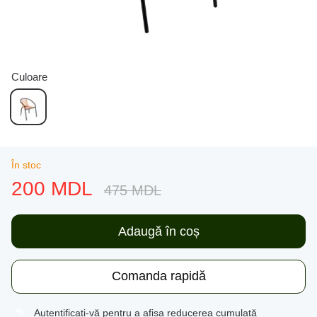
Culoare
În stoc
200 MDL
475 MDL
Adaugă în coș
Comanda rapidă
Autentificați-vă
pentru a afișa reducerea cumulată
%