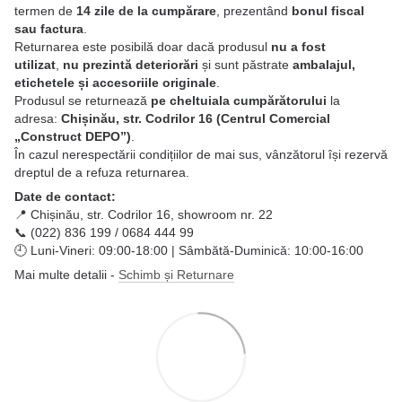
termen de
14 zile de la cumpărare
, prezentând
bonul fiscal
sau factura
.
Returnarea este posibilă doar dacă produsul
nu a fost
utilizat
,
nu prezintă deteriorări
și sunt păstrate
ambalajul,
etichetele și accesoriile originale
.
Produsul se returnează
pe cheltuiala cumpărătorului
la
adresa:
Chișinău, str. Codrilor 16 (Centrul Comercial
„Construct DEPO”)
.
În cazul nerespectării condițiilor de mai sus, vânzătorul își rezervă
dreptul de a refuza returnarea.
Date de contact:
📍 Chișinău, str. Codrilor 16, showroom nr. 22
📞 (022) 836 199 / 0684 444 99
🕘 Luni-Vineri: 09:00-18:00 | Sâmbătă-Duminică: 10:00-16:00
Mai multe detalii -
Schimb și Returnare