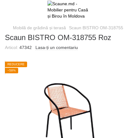
Mobilă de grădină și terasă
Scaun BISTRO OM-318755
Scaun BISTRO OM-318755 Roz
Articol:
47342
Lasa-ți un comentariu
REDUCERE
−58%