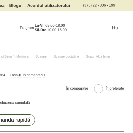
rea
Blogul
Acordul utilizatorului
(373) 22 - 836 - 199
Lu-Vi:
09:00-18:00
Ro
Program:
Sâ-Du:
10:00-16:00
și Birou în Moldova
Scaune
Scaune bucătărie
Scaun Alba lemn
9364
Lasa-ți un comentariu
În comparație
În preferate
reducerea cumulată
anda rapidă