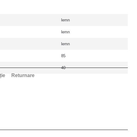
lemn
lemn
lemn
85
40
ție
Returnare