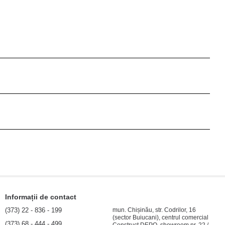
Informații de contact
(373) 22 - 836 - 199
mun. Chișinău, str. Codrilor, 16
(sector Buiucani), centrul comercial
(373) 68 - 444 - 499
Construct DEPO, showroom nr. 22 /