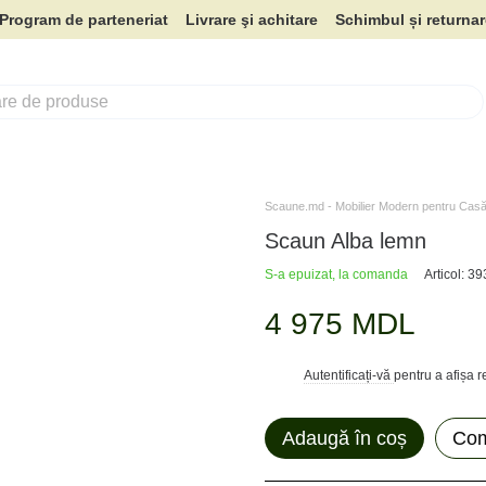
Program de parteneriat
Livrare şi achitare
Schimbul și returna
Scaune.md - Mobilier Modern pentru Casă 
Scaun Alba lemn
S-a epuizat, la comanda
Articol: 3
4 975 MDL
Autentificați-vă
pentru a afișa 
%
Adaugă în coș
Com