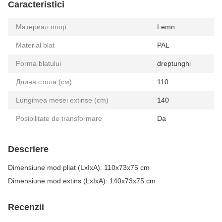
Caracteristici
Материал опор
Lemn
Material blat
PAL
Forma blatului
dreptunghi
Длина стола (см)
110
Lungimea mesei extinse (cm)
140
Posibilitate de transformare
Da
Descriere
Dimensiune mod pliat (LxIxA): 110x73x75 cm
Dimensiune mod extins (LxIxA): 140x73x75 cm
Recenzii