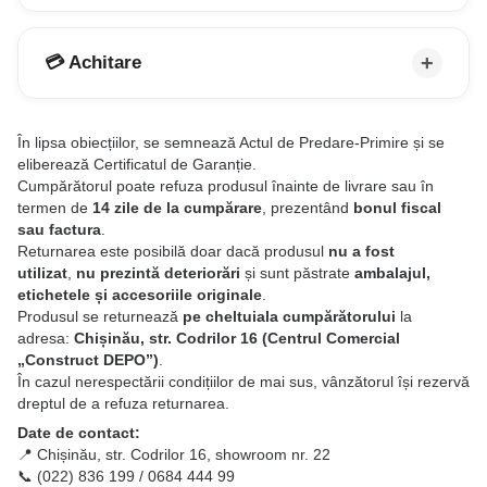
💳 Achitare
În lipsa obiecțiilor, se semnează Actul de Predare-Primire și se
eliberează Certificatul de Garanție.
Cumpărătorul poate refuza produsul înainte de livrare sau în
termen de
14 zile de la cumpărare
, prezentând
bonul fiscal
sau factura
.
Returnarea este posibilă doar dacă produsul
nu a fost
utilizat
,
nu prezintă deteriorări
și sunt păstrate
ambalajul,
etichetele și accesoriile originale
.
Produsul se returnează
pe cheltuiala cumpărătorului
la
adresa:
Chișinău, str. Codrilor 16 (Centrul Comercial
„Construct DEPO”)
.
În cazul nerespectării condițiilor de mai sus, vânzătorul își rezervă
dreptul de a refuza returnarea.
Date de contact:
📍 Chișinău, str. Codrilor 16, showroom nr. 22
📞 (022) 836 199 / 0684 444 99