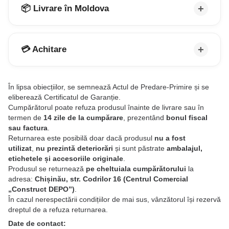
📦 Livrare în Moldova
💳 Achitare
În lipsa obiecțiilor, se semnează Actul de Predare-Primire și se
eliberează Certificatul de Garanție.
Cumpărătorul poate refuza produsul înainte de livrare sau în
termen de
14 zile de la cumpărare
, prezentând
bonul fiscal
sau factura
.
Returnarea este posibilă doar dacă produsul
nu a fost
utilizat
,
nu prezintă deteriorări
și sunt păstrate
ambalajul,
etichetele și accesoriile originale
.
Produsul se returnează
pe cheltuiala cumpărătorului
la
adresa:
Chișinău, str. Codrilor 16 (Centrul Comercial
„Construct DEPO”)
.
În cazul nerespectării condițiilor de mai sus, vânzătorul își rezervă
dreptul de a refuza returnarea.
Date de contact: